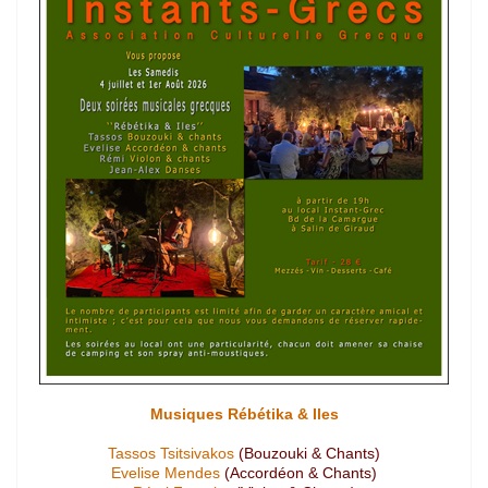
Musiques Rébétika & Iles
Tassos Tsitsivakos
(Bouzouki & Chants)
Evelise Mendes
(Accordéon & Chants)