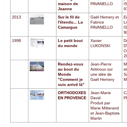
maison de
PAVANELLO
I
Jeanne
9
2013
Sur le fil de
Gaël Hemery et
E
l'étendu... La
Fabrice
L
Camargue
PAVANELLO
I
9
1998
Le petit bout
Xavier
D
du monde
LUKONSKI
D
C
2
Rendez-vous
Jean-Pierre
M
au bout du
Antinoux sur
et
Monde
une idée de
S
"Comment je
Gaël Hemery
M
suis arrivé là"
ORTHODOXES
Jean-Marie
C
EN PROVENCE
David
P
Produit par
Marie Mitterand
et Jean-Baptiste
Martin