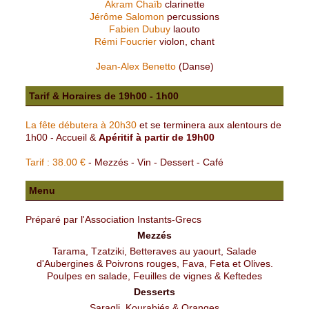
Akram Chaïb
clarinette
Jérôme Salomon
percussions
Fabien Dubuy
laouto
Rémi Foucrier
violon, chant
Jean-Alex Benetto
(Danse)
Tarif & Horaires de 19h00 - 1h00
La fête débutera à 20h30
et se terminera aux alentours de
1h00 - Accueil &
Apéritif à partir de 19h00
Tarif : 38.00 €
- Mezzés - Vin - Dessert - Café
Menu
Préparé par l'Association Instants-Grecs
Mezzés
Tarama, Tzatziki, Betteraves au yaourt, Salade
d'Aubergines & Poivrons rouges, Fava, Feta et Olives.
Poulpes en salade, Feuilles de vignes & Keftedes
Desserts
Saragli, Kourabiés & Oranges