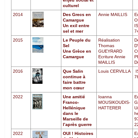
enjeu social et
culturel
2014
Des Grecs en
Annie MAILLIS
E
Camargue
O
Un exil entre
I
sel et mer
7
2015
Le Peuple du
Réalisation
D
Sel
Thomas
D
Une Grèce en
GUEYRARD
C
Camargue
Ecriture Annie
P
MAILLIS
D
2016
Que Salin
Louis CERVILLA
I
continue à
7
faire battre
mon cœur
2022
Une amitié
Ioanna
E
Franco-
MOUSIKOUDIS-
G
Hellénique
HATTERER
U
dans le
h
Marseille de
9
l’après guerre
2
2022
OUI ! Histoires
E