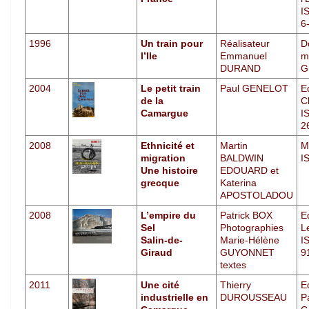
I
6
1996
Un train pour
Réalisateur
D
l’Ile
Emmanuel
m
DURAND
G
2004
Le petit train
Paul GENELOT
E
de la
C
Camargue
I
2
2008
Ethnicité et
Martin
M
migration
BALDWIN
I
Une histoire
EDOUARD et
grecque
Katerina
APOSTOLADOU
2008
L’empire du
Patrick BOX
E
Sel
Photographies
Le
Salin-de-
Marie-Hélène
I
Giraud
GUYONNET
9
textes
2011
Une cité
Thierry
E
industrielle en
DUROUSSEAU
P