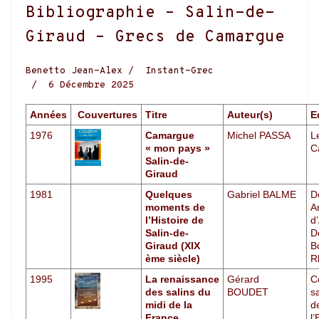
Bibliographie – Salin-de-
Giraud – Grecs de Camargue
Benetto Jean-Alex
Instant-Grec
6 Décembre 2025
Années
Couvertures
Titre
Auteur(s)
E
1976
Camargue
Michel PASSA
L
« mon pays »
C
Salin-de-
Giraud
1981
Quelques
Gabriel BALME
D
moments de
Ar
l’Histoire de
d’
Salin-de-
D
Giraud (XIX
B
ème siècle)
R
1995
La renaissance
Gérard
C
des salins du
BOUDET
sa
midi de la
d
France
l’