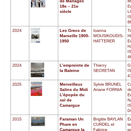
de Mariages
M
18e – 21e
E
siècle
L
I
8
2024
Les Grecs de
Ioanna
T
Marseille 1900-
MOUSIKOUDIS-
H
1950
HATTERER
Ed
H
I
4
2024
L’empreinte de
Thierry
G
la Baleine
SECRETAN
I
4
2025
Merveilleux
Sylvie BRUNEL
C
Salins du Midi
Ariane FORNIA
d
L’épopée du
E
sel de
N
Camargue
I
0
2015
Faraman Un
Brigitte BAYLAN
E
Phare en
CURDEL et
te
Camargue la
Fabrice
p