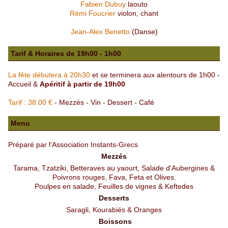
Fabien Dubuy
laouto
Rémi Foucrier
violon, chant
Jean-Alex Benetto
(Danse)
Tarif & Horaires de 19h00 - 1h00
La fête débutera à 20h30
et se terminera aux alentours de 1h00 -
Accueil &
Apéritif à partir de 19h00
Tarif : 38.00 €
- Mezzés - Vin - Dessert - Café
Menu
Préparé par l'Association Instants-Grecs
Mezzés
Tarama, Tzatziki, Betteraves au yaourt, Salade d'Aubergines &
Poivrons rouges, Fava, Feta et Olives.
Poulpes en salade, Feuilles de vignes & Keftedes
Desserts
Saragli, Kourabiés & Oranges
Boissons